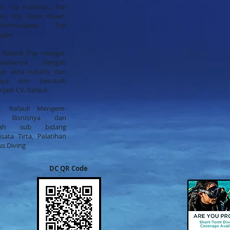
in Trip Krakatau, Trip
n, Trip Teluk Kiluan,
arimunjawa, Trip
ngan.
 Rafauli Trip melegal-
sahanya dengan
pi akta notaris dan
annya dan berubah
adi CV. Rafauli.
. Rafauli Mengem-
n Bisnisnya dan
bah sub bidang
sata Tirta, Pelatihan
s Diving
DC QR Code