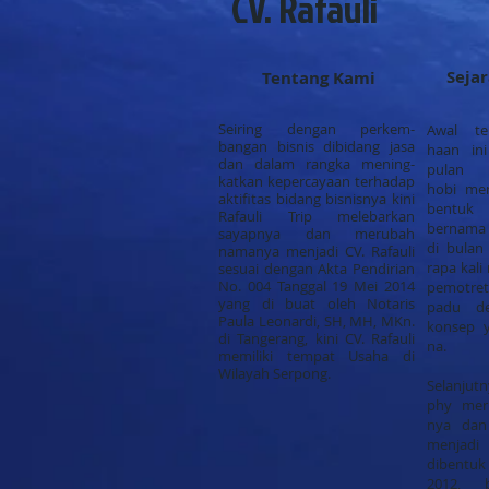
CV. Rafauli
Seja
Tentang Kami
Seiring dengan perkem-
Awal te
bangan bisnis dibidang jasa
haan in
dan dalam rangka mening-
pulan 
katkan kepercayaan terhadap
hobi me
aktifitas bidang bisnisnya kini
bentuk 
Rafauli Trip melebarkan
bernama 
sayapnya dan merubah
di bulan
namanya menjadi CV. Rafauli
rapa kal
sesuai dengan Akta Pendirian
No. 004 Tanggal 19 Mei 2014
pemotre
yang di buat oleh Notaris
padu de
Paula Leonardi, SH, MH, MKn.
konsep 
di Tangerang, kini CV. Rafauli
na.
memiliki tempat Usaha di
Wilayah Serpong.
Selanjut
phy mer
nya dan
menjadi
dibentuk
2012, b