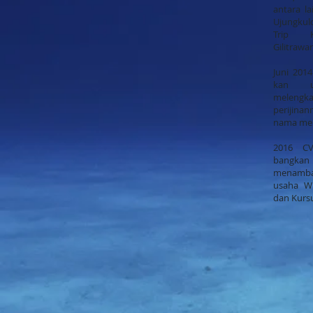
antara la
Ujungkulo
Trip K
Gilitrawa
Juni 2014
kan u
melengka
perijin
nama menj
2016 CV
bangka
menam
usaha Wi
dan Kursu