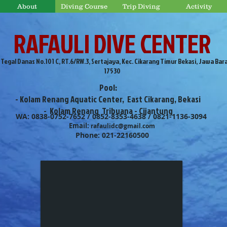
About
Diving Course
Trip Diving
Activity
RAFAULI DIVE CENTER
. Tegal Danas No.101 C, RT.6/RW.3, Sertajaya, Kec. Cikarang Timur Bekasi, Jawa Bar
17530
Pool:
- Kolam Renang Aquatic Center, East Cikarang, Bekasi
- Kolam Renang Tribuana - Cijantung
WA: 0838-0752-7652 / 0852-8353-4638 / 0821-1136-3094
Email:
rafaulidc@gmail.com
Phone: 021-22160500