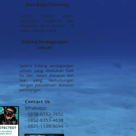
Jasa Boga/Catering
Semua bidang dalam
penyedian makanan dan
minuman serta lain-lain di
dalam sebuah acara.
Bidang Perdagangan
umum
Semua bidang perdagangan
umum yang dilakukan baik
itu dari dalam ataupun dari
luar yang berhubungan
dengan perusahaan ataupun
perorangan
Contact Us
Whatsapp:
- 0838-0752-7652
- 0852-8353-4638
- 0821-1136-3094