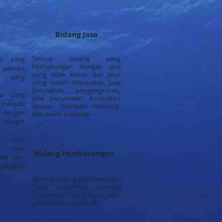
Bidang Jasa
Semua bidang yang
si yang
berhubungan dengan jasa
 jasanya
yang tidak keluar dari jalur
 yang
yang sudah ditentukan, jasa
perjalanan, pengangkutan,
tu yang
jasa persewaan, konsultasi
menjadi
arsitek, informasi teknologi
n dengan
dan event organizer
 sangat
n dan
 citra
Bidang Pemborongan
aik dan
utamakan
i.
Semua bidang pemborongan
pada umumnya (General
Contractor) bangunan, jalan,
jembatan, instalasi dll.