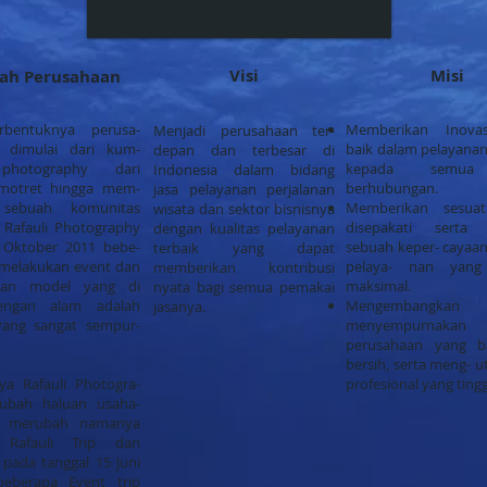
Visi
Misi
rah Perusahaan
rbentuknya perusa-
Memberikan Inova
Menjadi perusahaan ter-
i dimulai dari kum-
baik dalam pelayanan
depan dan terbesar di
photography dari
kepada semua
Indonesia dalam bidang
motret hingga mem-
berhubungan.
jasa pelayanan perjalanan
sebuah komunitas
Memberikan sesua
wisata dan sektor bisnisnya
Rafauli Photography
disepakati serta 
dengan kualitas pelayanan
 Oktober 2011 bebe-
sebuah keper- cayaa
terbaik yang dapat
i melakukan event dan
pelaya- nan yang
memberikan kontribusi
tan model yang di
maksimal.
nyata bagi semua pemakai
ngan alam adalah
Mengembangka
jasanya.
yang sangat sempur-
menyempurnakan
perusahaan yang b
bersih, serta meng- 
nya Rafauli Photogra-
profesional yang tingg
ubah haluan usaha-
 merubah namanya
 Rafauli Trip dan
 pada tanggal 15 Juni
eberapa Event trip