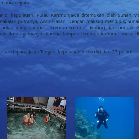
 mancanegara.
r di kepulauan, Pulau Karimunjawa ditemukan oleh Sunan Mur
kenakalan putranya, Amir Hasan. Dengan maksud mendidik, Su
h pulau yang nampak "kremun-kremun" (kabur) dari puncak 
 ilmu agamanya. Karena tampak "kremun-kremun" maka din
utara Jepara, Jawa Tengah. Kepulauan ini terdiri dari 27 pulau: