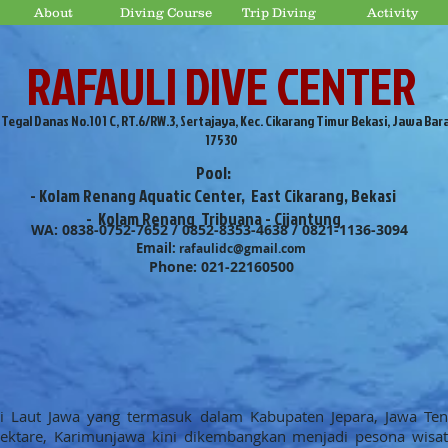
About
Diving Course
Trip Diving
Activity
RAFAULI DIVE CENTER
. Tegal Danas No.101 C, RT.6/RW.3, Sertajaya, Kec. Cikarang Timur Bekasi, Jawa Bar
17530
Pool:
- Kolam Renang Aquatic Center, East Cikarang, Bekasi
- Kolam Renang Tribuana - Cijantung
WA: 0838-0752-7652 / 0852-8353-4638 / 0821-1136-3094
Email:
rafaulidc@gmail.com
Phone: 021-22160500
i Laut Jawa yang termasuk dalam Kabupaten Jepara, Jawa Ten
hektare, Karimunjawa kini dikembangkan menjadi pesona wisa