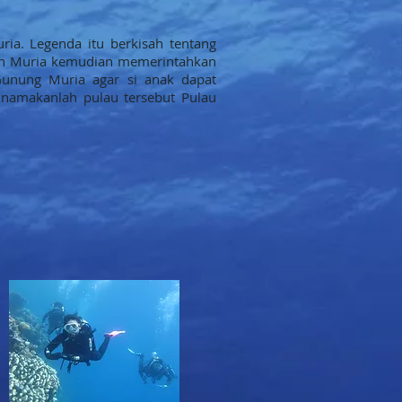
ia. Legenda itu berkisah tentang
nan Muria kemudian memerintahkan
Gunung Muria agar si anak dapat
amakanlah pulau tersebut Pulau