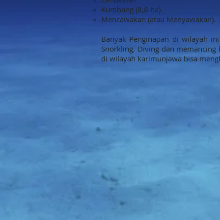
Kumbang (8,8 ha)
Mencawakan (atau Menyawakan).
Banyak Penginapan di wilayah in
Snorkling, Diving dan memancing b
di wilayah karimunjawa bisa meng