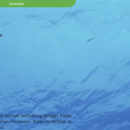
Contact
at
 ini pernah terhubung dengan Pulau
n Pleistosen. Pulau ini terletak di
ia.