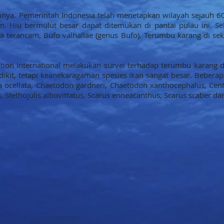
mnya. Pemerintah Indonesia telah menetapkan wilayah sejauh 60
. Hiu bermulut besar dapat ditemukan di pantai pulau ini. Sel
a terancam, Bufo valhallae (genus Bufo). Terumbu karang di seki
ion International melakukan survei terhadap terumbu karang di
ikit, tetapi keanekaragaman spesies ikan sangat besar. Bebera
ocellata, Chaetodon gardneri, Chaetodon xanthocephalus, Centr
, Stethojulis albovittatus, Scarus enneacanthus, Scarus scaber da