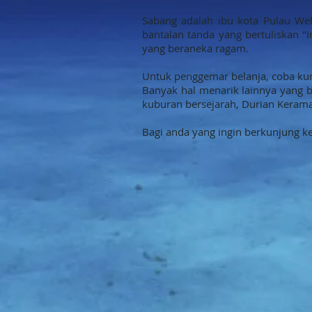
Sabang adalah ibu kota Pulau We
bantalan tanda yang bertuliskan "
yang beraneka ragam.
Untuk penggemar belanja, coba kun
Banyak hal menarik lainnya yang bi
kuburan bersejarah, Durian Keramat
Bagi anda yang ingin berkunjung k