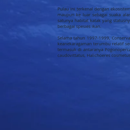
Pulau ini terkenal dengan ekosiste
maupun ke luar sebagai suaka alam
satunya habitat katak yang statusny
berbagai spesies ikan.
Selama tahun 1997-1999, Conservat
keanekaragaman terumbu relatif sed
termasuk di antaranya Pogonoperca 
caudovittatus, Halichoeres cosmetus