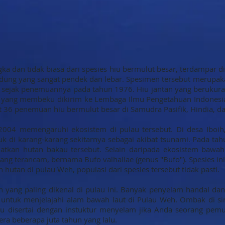
a dan tidak biasa dari spesies hiu bermulut besar, terdampar d
hidung yang sangat pendek dan lebar. Spesimen tersebut merup
 sejak penemuannya pada tahun 1976. Hiu jantan yang berukuran
 yang membeku dikirim ke Lembaga Ilmu Pengetahuan Indonesia (L
 36 penemuan hiu bermulut besar di Samudra Pasifik, Hindia, dan
04 memengaruhi ekosistem di pulau tersebut. Di desa Iboih
k di karang-karang sekitarnya sebagai akibat tsunami. Pada tah
tkan hutan bakau tersebut. Selain daripada ekosistem bawah
yang terancam, bernama Bufo valhallae (genus "Bufo"). Spesies ini 
 hutan di pulau Weh, populasi dari spesies tersebut tidak pasti.
n yang paling dikenal di pulau ini. Banyak penyelam handal d
untuk menjelajahi alam bawah laut di Pulau Weh. Ombak di sin
lu disertai dengan instuktur menyelam jika Anda seorang pem
era beberapa juta tahun yang lalu.