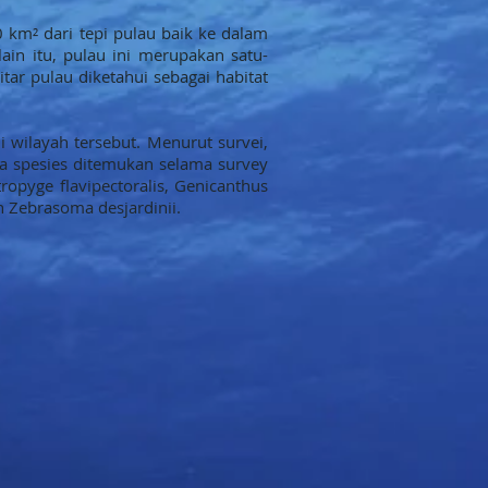
 km² dari tepi pulau baik ke dalam
ain itu, pulau ini merupakan satu-
tar pulau diketahui sebagai habitat
 wilayah tersebut. Menurut survei,
pa spesies ditemukan selama survey
opyge flavipectoralis, Genicanthus
n Zebrasoma desjardinii.