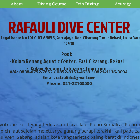
About
Diving Course
Trip Diving
Activity
RAFAULI DIVE CENTER
. Tegal Danas No.101 C, RT.6/RW.3, Sertajaya, Kec. Cikarang Timur Bekasi, Jawa Bar
17530
Pool:
- Kolam Renang Aquatic Center, East Cikarang, Bekasi
- Kolam Renang Tribuana - Cijantung
WA: 0838-0752-7652 / 0852-8353-4638 / 0821-1136-3094
Email:
rafaulidc@gmail.com
Phone: 021-22160500
ulkanik kecil yang terletak di barat laut Pulau Sumatra. Pulau
eh laut setelah meletusnya gunung berapi terakhir kali pada zama
u Weh, Sabang, adalah kota yang terletak paling barat di Indones