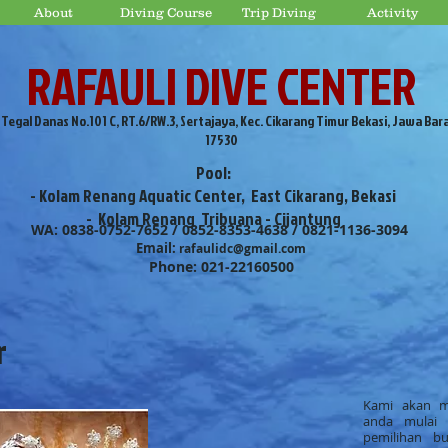
About
Diving Course
Trip Diving
Activity
RAFAULI DIVE CENTER
. Tegal Danas No.101 C, RT.6/RW.3, Sertajaya, Kec. Cikarang Timur Bekasi, Jawa Bar
17530
Pool:
- Kolam Renang Aquatic Center, East Cikarang, Bekasi
- Kolam Renang Tribuana - Cijantung
WA: 0838-0752-7652 / 0852-8353-4638 / 0821-1136-3094
Email:
rafaulidc@gmail.com
Phone: 021-22160500
r
Kami
akan m
anda mulai 
pemilihan b