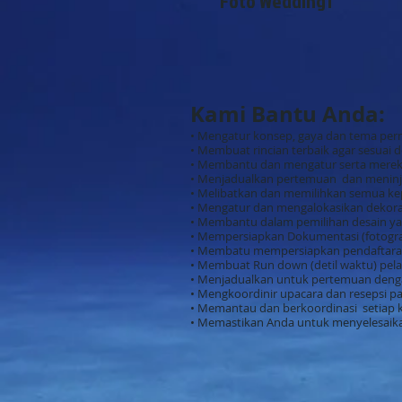
Foto Wedding1
Kami Bantu Anda:
• Mengatur konsep, gaya dan tema per
• Membuat rincian terbaik agar sesuai
• Membantu dan mengatur serta mere
• Menjadualkan pertemuan dan meninj
• Melibatkan dan memilihkan semua kep
• Mengatur dan mengalokasikan dekoras
• Membantu dalam pemilihan desain yan
• Mempersiapkan Dokumentasi (fotograf
• Membatu mempersiapkan pendaftaran p
• Membuat Run down (detil waktu) pel
• Menjadualkan untuk pertemuan dengan
• Mengkoordinir upacara dan resepsi p
• Memantau dan berkoordinasi setiap 
• Memastikan Anda untuk menyelesaika