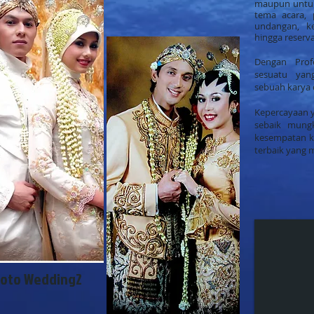
maupun untuk 
tema acara, 
undangan, ke
hingga reserv
Dengan Prof
sesuatu yan
sebuah karya 
Kepercayaan y
sebaik mungk
kesempatan k
terbaik yang 
oto Wedding2