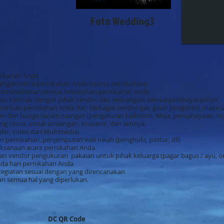
Foto Wedding3
nikahan Anda
 dengan tema pernikahan Anda (warna pernikahan)
komendasikan semua kebutuhan pernikahan Anda
au kontrak dengan pihak vendor dan menangani semua pembayarannya.
erluan pernikahan Anda dari berbagai vendor (jas, gaun pengantin, make up
i dan bunga dalam ruangan (pengaturan ballroom, Meja, pencahayaan, musi
g cocok untuk undangan, souvenir, dan lainnya.
er, video dan Multimedia)
ernikahan, penjemputan wali nikah (penghulu, pastur, dll)
aksanaan acara pernikahan Anda.
 vendor pengukuran pakaian untuk pihak keluarga (pagar bagus / ayu, oran
ada hari pernikahan Anda
kegiatan sesuai dengan yang direncanakan
n semua hal yang diperlukan.
DC QR Code