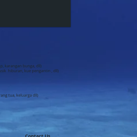
, karangan bunga, dll)
k hiburan, kue pengantin , dll)
g tua, keluarga dll)
Contact Us