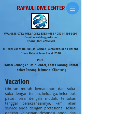
RAFAULI DIVE CENTER
WA:
0838-0752-7652
/
0852-8353-4638
/
0821-1136-3094
Email:
rafaulidc@gmail.com
Phone:
021-22160500
Jl. Tegal Danas No.101 C, RT.6/RW.3, Sertajaya, Kec. Cikarang
Timur Bekasi, Jawa Barat 17530
Pool:
- Kolam Renang Aquatic Center, East Cikarang, Bekasi
- Kolam Renang Tribuana - Cijantung
Vacation
Liburan murah kemanapun dan suka-
suka dengan teman, keluarga, kelompok,
pacar, bisa dengan mudah, tentukan
tanggal pelaksanaannya, kami akan
service anda dengan profesional sesuai
dengan keinginan destinasi anda, dari