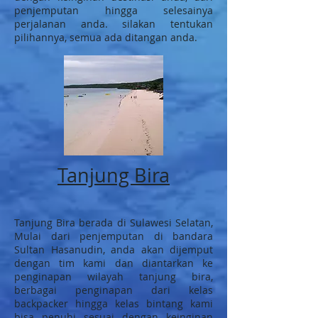
penjemputan hingga selesainya
perjalanan anda. silakan tentukan
pilihannya, semua ada ditangan anda.
Tanjung Bira
Tanjung Bira berada di Sulawesi Selatan,
Mulai dari penjemputan di bandara
Sultan Hasanudin, anda akan dijemput
dengan tim kami dan diantarkan ke
penginapan wilayah tanjung bira,
berbagai penginapan dari kelas
backpacker hingga kelas bintang kami
bisa penuhi sesuai dengan keinginan