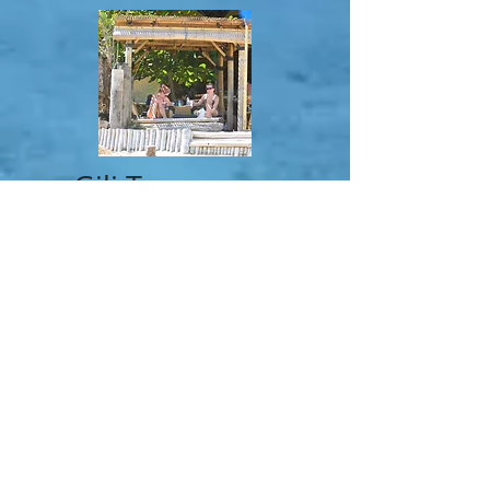
Gili Trawangan
Gili Trawangan adalah yang terbesar dari
ketiga pulau kecil atau gili yang terdapat
di sebelah barat laut Lombok. Trawangan
juga satu-satunya gili yang ketinggiannya
di atas permukaan laut cukup signifikan.
Dengan panjang 3 km dan lebar 2 km,
Trawangan berpopulasi sekitar 800 jiwa.
Di antara ketiga gili tersebut, Trawangan
memiliki fasilitas untuk wisatawan yang
paling beragam, lihat dari dekat datangi
tempatnya untuk membuktikannya