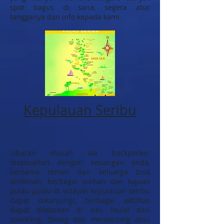
spot bagus di sana, segera atur
tangganya dan info kepada kami
Kepulauan Seribu
Liburan murah ala backpacker
disesuaikan dengan keuangan anda,
bersama teman dan keluarga bisa
dinikmati, berbagai pilihan dan tujuan
pulau-pulau di wilayah kepulauan seribu
dapat dikunjungi, berbagai aktifitas
dapat dilakukan di sini, mulai dari
snorkling, Diving dan memancing atau