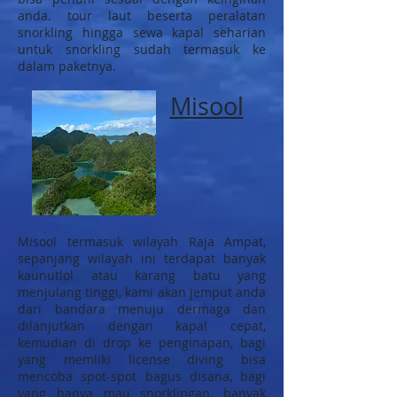
anda. tour laut beserta peralatan
snorkling hingga sewa kapal seharian
untuk snorkling sudah termasuk ke
dalam paketnya.
Misool
Misool termasuk wilayah Raja Ampat,
sepanjang wilayah ini terdapat banyak
kaunutlol atau karang batu yang
menjulang tinggi, kami akan jemput anda
dari bandara menuju dermaga dan
dilanjutkan dengan kapal cepat,
kemudian di drop ke penginapan, bagi
yang memliki license diving bisa
mencoba spot-spot bagus disana, bagi
yang hanya mau snorklingan, banyak