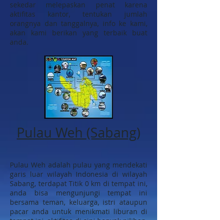
sekedar melepaskan penat karena
aktifitas kantor, tentukan jumlah
orangnya dan tanggalnya, info ke kami,
akan kami berikan yang terbaik buat
anda.
Pulau Weh (Sabang)
Pulau Weh adalah pulau yang mendekati
garis luar wilayah Indonesia di wilayah
Sabang, terdapat Titik 0 km di tempat ini,
anda bisa mengunjungi tempat ini
bersama teman, keluarga, istri ataupun
pacar anda untuk menikmati liburan di